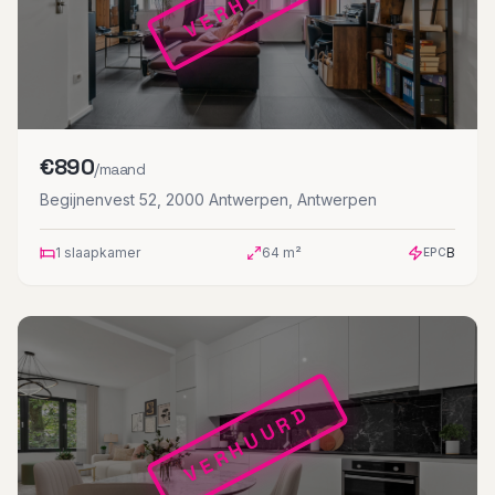
€
890
/maand
Begijnenvest 52, 2000 Antwerpen
,
Antwerpen
1
slaapkamer
64
m²
B
EPC
VERHUURD