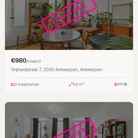
VERHUURD
€
980
/maand
Vrijheidstraat 7, 2000 Antwerpen
,
Antwerpen
1
slaapkamer
60
m²
B
EPC
VERHUURD