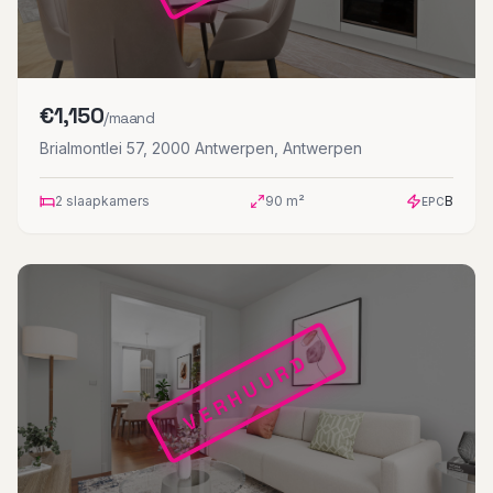
€
1,150
/maand
Brialmontlei 57, 2000 Antwerpen
,
Antwerpen
2
slaapkamers
90
m²
B
EPC
VERHUURD